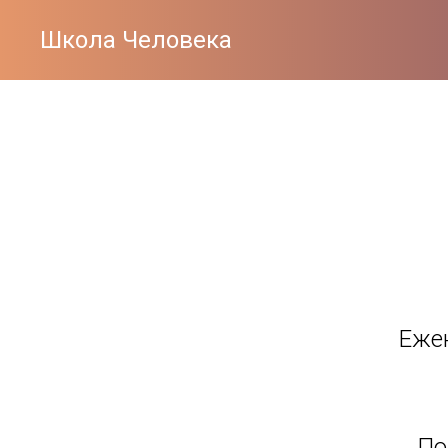
Школа Человека
Ежен
По